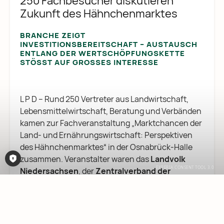
250 Fachbesucher diskutieren
Zukunft des Hähnchenmarktes
BRANCHE ZEIGT
INVESTITIONSBEREITSCHAFT – AUSTAUSCH
ENTLANG DER WERTSCHÖPFUNGSKETTE
STÖSST AUF GROSSES INTERESSE
L P D – Rund 250 Vertreter aus Landwirtschaft,
Lebensmittelwirtschaft, Beratung und Verbänden
kamen zur Fachveranstaltung „Marktchancen der
Land- und Ernährungswirtschaft: Perspektiven
des Hähnchenmarktes“ in der Osnabrück-Halle
zusammen. Veranstalter waren das
Landvolk
Consent-Tool öffnen
Niedersachsen
, der
Zentralverband der
Deutschen Geflügelwirtschaft
(ZDG), die
Niedersächsische Geflügelwirtschaft
(NGW)
sowie die
Marketinggesellschaft Niedersachsen
(MGN).