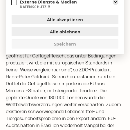
Externe Dienste & Medien
Abkommen entschieden ab
Aufklap
DATENSCHUTZ
(Berlin)
Der ZDG warnt eindringlich vor den Folgen des
Alle akzeptieren
geplanten EU-Mercosur-Handelsabkommens. Das
Abkommen gefährde die Zukunft der europäischen und
Alle ablehnen
deutschen Geflügelhaltung und widerspreche
fundamentalen Prinzipien fairer und nachhaltiger
Speichern
Agrarpolitik. "Mit dem Abkommen werden Märkte
geöffnet für Geflügelfleisch, das unter Bedingungen
produziert wird, die mit europäischen Standards in
keiner Weise vergleichbar sind", so ZDG-Präsident
Hans-Peter Goldnick. Schon heute stammt rund ein
Drittel der Geflügelfleischimporte in die EU aus
Mercosur-Staaten, mit steigender Tendenz. Die
geplante Quote von 180.000 Tonnen würde die
Wettbewerbsverzerrungen weiter verschärfen. Zudem
existieren schwerwiegende Lebensmittel- und
Tiergesundheitsprobleme in den Exportländern. EU-
Audits hätten in Brasilien wiederholt Mängel bei der