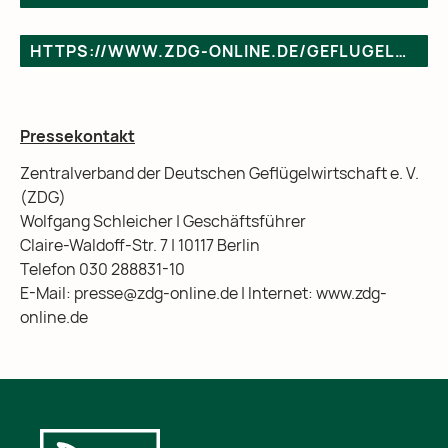
HTTPS://WWW.ZDG-ONLINE.DE/GEFLUGELHALTER-FORDERN-NEUVERHANDLUNG-ODER-ABLEHNUNG/
Pressekontakt
Zentralverband der Deutschen Geflügelwirtschaft e. V.
(ZDG)
Wolfgang Schleicher | Geschäftsführer
Claire-Waldoff-Str. 7 | 10117 Berlin
Telefon 030 288831-10
E-Mail:
p
r
e
s
s
e
@
z
d
g
-
o
n
l
i
n
e
.
d
e
| Internet: www.zdg-
online.de